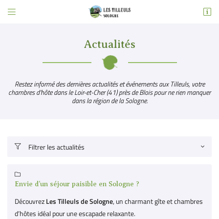


5 place Albert Prudhomme
41210 Neung-sur-Beuvron
06 83 43 98 05
Actualités
Restez informé des dernières actualités et événements aux Tilleuls, votre
chambres d'hôte dans le Loir-et-Cher (41) près de Blois pour ne rien manquer
dans la région de la Sologne.
Filtrer les actualités

Adresse email de réception


Recopier le code ci-contre

Envie d’un séjour paisible en Sologne ?
Rafraîchir le captcha

Découvrez
Les Tilleuls de Sologne
, un charmant gîte et chambres
d’hôtes idéal pour une escapade relaxante.